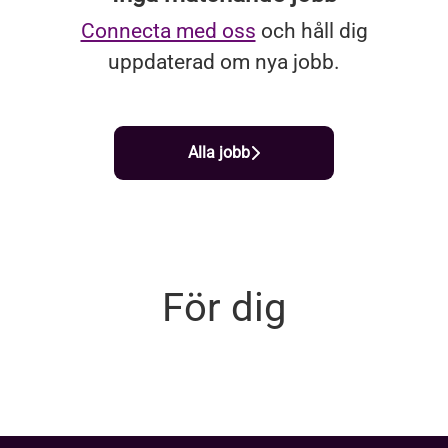
Connecta med oss
och håll dig
uppdaterad om nya jobb.
Alla jobb
För dig
Bli vår Spotter - rekommendera
din kandidat
Rekryteringsuppdrag