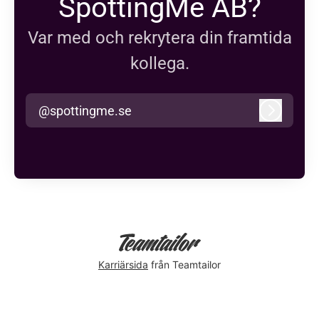
SpottingMe AB?
Var med och rekrytera din framtida
kollega.
@spottingme.se
Logga in
Karriärsida
från Teamtailor