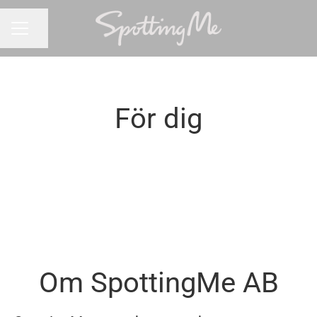
Dela sidan
KARRIÄRMENY
För dig
Bli vår Spotter - rekommendera
Rekryteringsuppdrag
din kandidat
Om SpottingMe AB