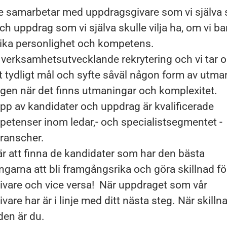
 samarbetar med uppdragsgivare som vi själva sk
ch uppdrag som vi själva skulle vilja ha, om vi b
nika personlighet och kompetens.
r verksamhetsutvecklande rekrytering och vi tar 
t tydligt mål och syfte såväl någon form av utma
ligen när det finns utmaningar och komplexitet.
pp av kandidater och uppdrag är kvalificerade
etenser inom ledar,- och specialistsegmentet - i
branscher.
är att finna de kandidater som har den bästa
ngarna att bli framgångsrika och göra skillnad fö
vare och vice versa! När uppdraget som vår
are har är i linje med ditt nästa steg. När skill
aden är du.