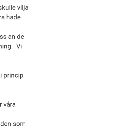
ulle vilja
ara hade
oss an de
ning. Vi
 princip
r våra
naden som