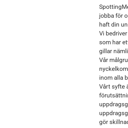
SpottingMe
jobba för o
haft din u
Vi bedrive
som har et
gillar näm
Vår målgru
nyckelkomp
inom alla 
Vårt syfte 
förutsättni
uppdragsgi
uppdragsgiv
gör skilln