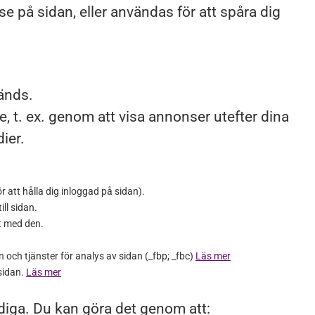
e på sidan, eller användas för att spåra dig
änds.
 t. ex. genom att visa annonser utefter dina
ier.
att hålla dig inloggad på sidan).
ll sidan.
t med den.
och tjänster för analys av sidan (_fbp; _fbc)
Läs mer
sidan.
Läs mer
diga. Du kan göra det genom att: