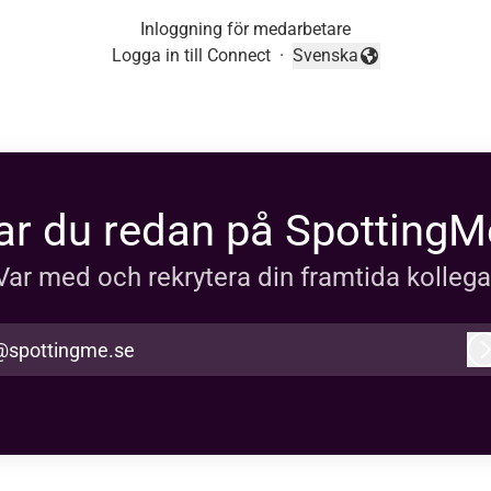
Inloggning för medarbetare
Logga in till Connect
·
Svenska
Byt språk
ar du redan på SpottingM
Var med och rekrytera din framtida kollega
@spottingme.se