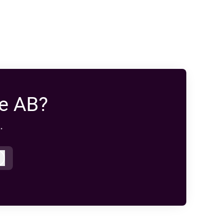
e AB?
.
Logga in