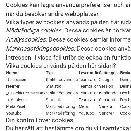
Cookies kan lagra användarpreferenser och anna
när du besöker andra webbplatser.
Vilka typer av cookies används på den här sid
Nödvändiga cookies:
Dessa cookies är nödvänd
Analyscookies:
Dessa cookies samlar informati
Marknadsföringscookies:
Dessa cookies använd
intressen. I vissa fall utför de också en funk
Vilka cookies används på den här sidan?
Namn
Typ
Leverantör
Slutar gälla
Beskr
_tt_session
Strikt nödvändiga
Teamtailor
2 dagar
Denna
referrer
Statistik
Teamtailor
Session
Denna 
_ttCookiePermissions
Strikt nödvändiga
Teamtailor
6 månader
Den h
_ttAnalytics
Statistik
Teamtailor
6 månader
Den h
Meta Pixel
Marknadsföring
Meta
Varierar
Cooki
Youtube
Marknadsföring
Youtube
Varierar
Cooki
Din kontroll över cookies
Du har rätt att bestämma om du vill samtycka 