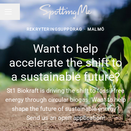
Dela sidan
KARRIÄRMENY
REKRYTERINGSUPPDRAG
·
MALMÖ
Want to help
accelerate the shift to
a sustainable future?
St1 Biokraft is driving the shift to fossil-free
energy through circular biogas. Want to help
shape the future of sustainable energy?
Send us an open application!