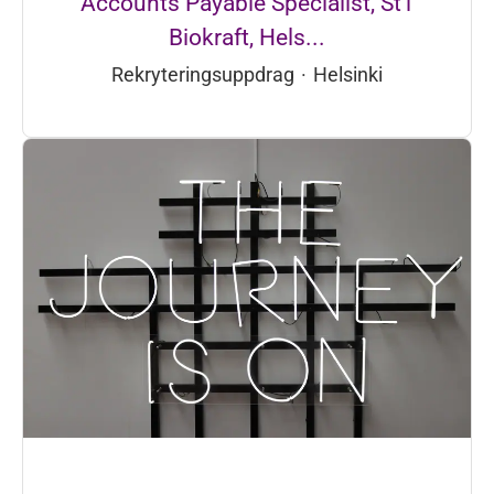
Accounts Payable Specialist, St1
Biokraft, Hels...
Rekryteringsuppdrag
·
Helsinki